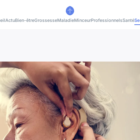
eil
Actu
Bien-être
Grossesse
Maladie
Minceur
Professionnels
Santé
Se