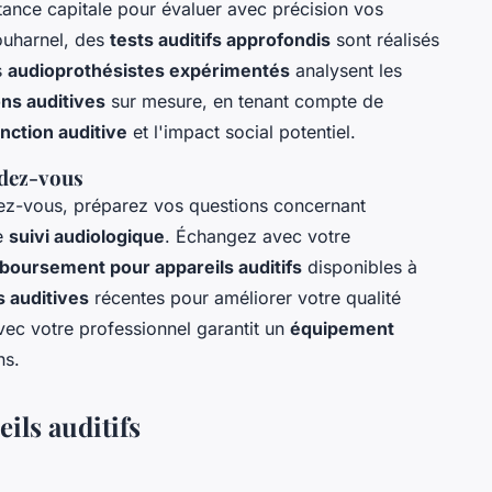
ance capitale pour évaluer avec précision vos
louharnel, des
tests auditifs approfondis
sont réalisés
s
audioprothésistes expérimentés
analysent les
ons auditives
sur mesure, en tenant compte de
nction auditive
et l'impact social potentiel.
ndez-vous
endez-vous, préparez vos questions concernant
e
suivi audiologique
. Échangez avec votre
boursement pour appareils auditifs
disponibles à
s auditives
récentes pour améliorer votre qualité
vec votre professionnel garantit un
équipement
ns.
eils auditifs